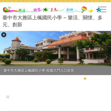
跳
到
主
臺中市大雅區上楓國民小學 ~ 樂活、關懷、多
要
元、創新
內
容
區
臺中市大雅區上楓國民小學56週年校慶-學生進場
:::