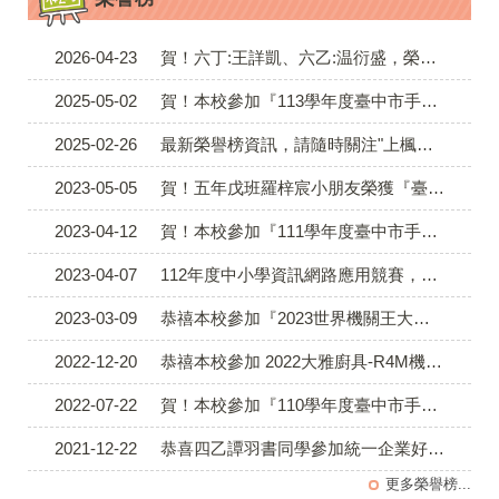
2026-04-23
賀！六丁:王詳凱、六乙:温衍盛，榮獲 臺中115年資訊應用競賽 - SCRATCH應用競賽國小甲組遊戲設計組 (佳作)
2025-05-02
賀！本校參加『113學年度臺中市手擲機飛行競賽』榮獲第一、二、三、五名
2025-02-26
最新榮譽榜資訊，請隨時關注"上楓ＦＢ粉絲團＂
2023-05-05
賀！五年戊班羅梓宸小朋友榮獲『臺中市 112年度中小學資訊網路應用競賽』決賽，『電腦繪圖國小高年級甲組靜態類-特優』
2023-04-12
賀！本校參加『111學年度臺中市手擲機飛行競賽』榮獲第一、四、六名
2023-04-07
112年度中小學資訊網路應用競賽，進入決賽選手名單
2023-03-09
恭禧本校參加『2023世界機關王大賽臺中市賽』-R4M機器人任務賽---榮獲佳作
2022-12-20
恭禧本校參加 2022大雅廚具-R4M機器人任務賽&GMJR積木創客盃-大雅后里區賽 - R4M機器人任務賽---銅牌
2022-07-22
賀！本校參加『110學年度臺中市手擲機飛行競賽』榮獲第三、五名
2021-12-22
恭喜四乙譚羽書同學參加統一企業好鄰居愛閱讀徵文比賽榮獲鼓勵獎
更多榮譽榜...