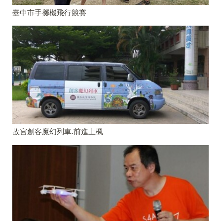
臺中市手擲機飛行競賽
故宮創客魔幻列車.前進上楓