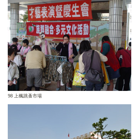
98 上楓跳蚤市場