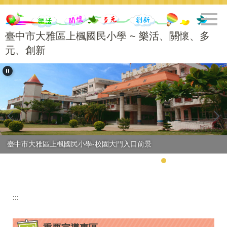
跳
到
主
臺中市大雅區上楓國民小學 ~ 樂活、關懷、多
要
元、創新
內
容
區
臺中市大雅區上楓國民小學56週年校慶-學生進場
:::