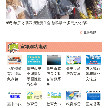
98學年度 才藝表演暨慶生會.族群融合.多元文化活動
更多相簿......
宣導網站連結
《翻轉教
臺中市中
臺中市政
臺中市政
無人飛行
育》開學
小學數位
府公文整
府教育局
器相關公
急救包
學習推動
合資訊系
文法規
辦公室
統
臺中市政
教育雲
教育大巿
教育部雲
國家發委