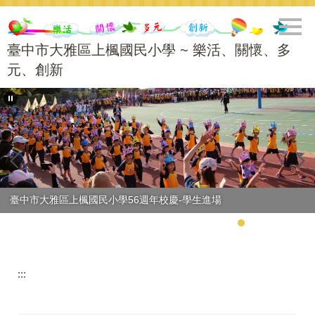
跳
到
主
臺中市大雅區上楓國民小學 ~ 樂活、關懷、多
要
元、創新
內
容
區
臺中市大雅區上楓國民小學56週年校慶-學生進場
:::