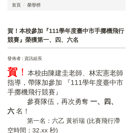
首頁
榮譽榜
賀！本校參加『111學年度臺中市手擲機飛行
競賽』榮獲第一、四、六名
發佈者 :
資訊組長
賀
！
本校由陳建圭老師、林宏憲老師
指導，
帶隊加參加 『111學年度臺中市
手擲機飛行競賽』
參賽隊伍，再次勇奪
一、四、
六
名！
第一名：六乙 黃祈瑞 (比賽飛行滯
空時間：32.xx 秒)