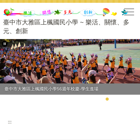
跳
到
主
臺中市大雅區上楓國民小學 ~ 樂活、關懷、多
要
元、創新
內
容
區
臺中市大雅區上楓國民小學56週年校慶-學生進場
:::