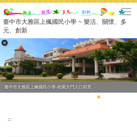
跳
到
主
臺中市大雅區上楓國民小學 ~ 樂活、關懷、多
要
元、創新
內
容
區
臺中市大雅區上楓國民小學-校園大門入口前景
:::