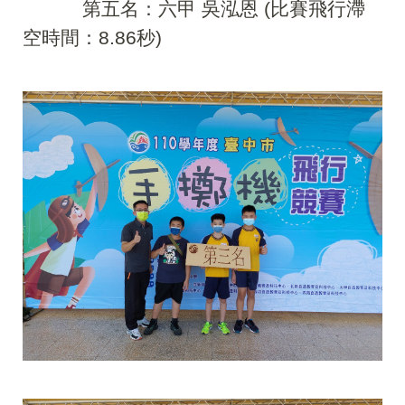
第五名：六甲 吳泓恩 (比賽飛行滯
空時間：8.86秒)