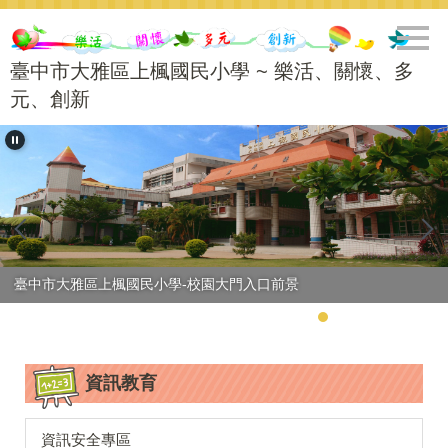
跳
到
主
臺中市大雅區上楓國民小學 ~ 樂活、關懷、多
要
元、創新
內
容
區
臺中市大雅區上楓國民小學-校園大門入口前景
資訊教育
資訊安全專區